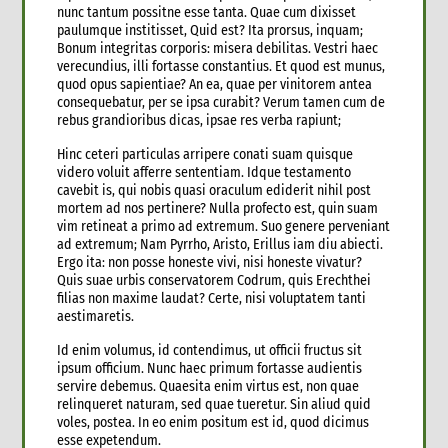
nunc tantum possitne esse tanta. Quae cum dixisset
paulumque institisset, Quid est? Ita prorsus, inquam;
Bonum integritas corporis: misera debilitas. Vestri haec
verecundius, illi fortasse constantius. Et quod est munus,
quod opus sapientiae? An ea, quae per vinitorem antea
consequebatur, per se ipsa curabit? Verum tamen cum de
rebus grandioribus dicas, ipsae res verba rapiunt;
Hinc ceteri particulas arripere conati suam quisque
videro voluit afferre sententiam. Idque testamento
cavebit is, qui nobis quasi oraculum ediderit nihil post
mortem ad nos pertinere? Nulla profecto est, quin suam
vim retineat a primo ad extremum. Suo genere perveniant
ad extremum; Nam Pyrrho, Aristo, Erillus iam diu abiecti.
Ergo ita: non posse honeste vivi, nisi honeste vivatur?
Quis suae urbis conservatorem Codrum, quis Erechthei
filias non maxime laudat? Certe, nisi voluptatem tanti
aestimaretis.
Id enim volumus, id contendimus, ut officii fructus sit
ipsum officium. Nunc haec primum fortasse audientis
servire debemus. Quaesita enim virtus est, non quae
relinqueret naturam, sed quae tueretur. Sin aliud quid
voles, postea. In eo enim positum est id, quod dicimus
esse expetendum.