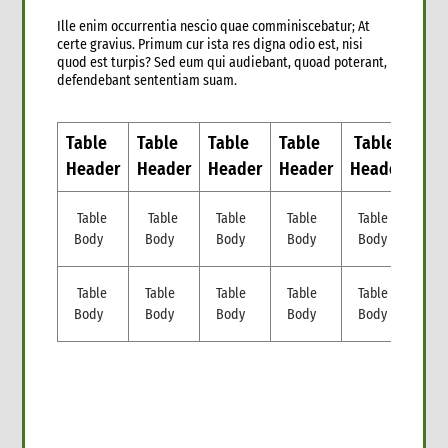
Ille enim occurrentia nescio quae comminiscebatur; At
certe gravius. Primum cur ista res digna odio est, nisi
quod est turpis? Sed eum qui audiebant, quoad poterant,
defendebant sententiam suam.
Table
Table
Table
Table
Table
Tab
Header
Header
Header
Header
Header
He
Table
Table
Table
Table
Table
Tab
Body
Body
Body
Body
Body
Bo
Table
Table
Table
Table
Table
Tab
Body
Body
Body
Body
Body
Bo